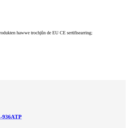
 produkten hawwe trochjûn de EU CE sertifisearring;
Z-936ATP