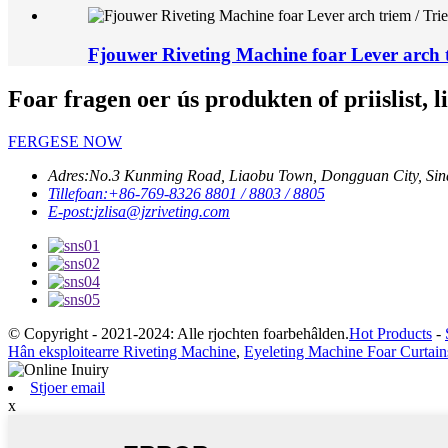
Fjouwer Riveting Machine foar Lever arch 
Foar fragen oer ús produkten of priislist, l
FERGESE NOW
Adres:
No.3 Kunming Road, Liaobu Town, Dongguan City, Sin
Tillefoan:
+86-769-8326 8801 / 8803 / 8805
E-post:
jzlisa@jzriveting.com
© Copyright - 2021-2024: Alle rjochten foarbehâlden.
Hot Products
-
Hân eksploitearre Riveting Machine
,
Eyeleting Machine Foar Curtain
Stjoer email
x