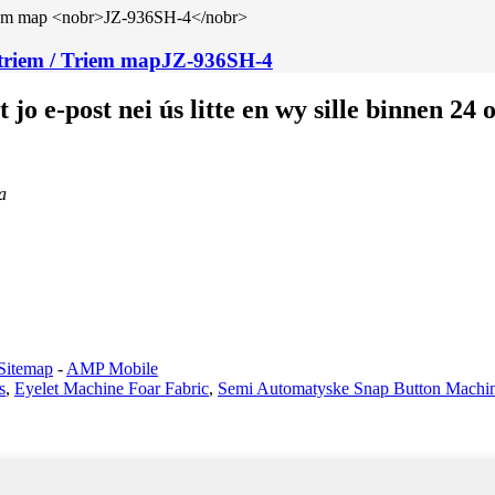
triem / Triem map
JZ-936SH-4
it jo e-post nei ús litte en wy sille binnen 
a
Sitemap
-
AMP Mobile
s
,
Eyelet Machine Foar Fabric
,
Semi Automatyske Snap Button Machi