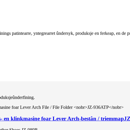
nings patintearre, yntegrearret ûndersyk, produksje en ferkeap, en de
oduksjeûnderfining.
en klinkmasine foar Lever Arch-bestân / triemmap
J