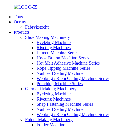
Thús
Oer ús
Fabrykstocht
Products
Shoe Making Machinery
Eyeleting Machine
Riveting Machines
Lijmen Machine Series
Hook Button Machine Series
Hot Melt Adhesive Machine Series
Rope Tipping Machine Series
Nailhead Setting Machine
Webbing / Riem Cutting Machine Series
Punching Machine Series
Garment Making Machinery
Eyeleting Machine
Riveting Machines
Snap Fastening Machine Series
Nailhead Setting Machine
Webbing / Riem Cutting Machine Series
Folder Making Machinery
Folder Machine