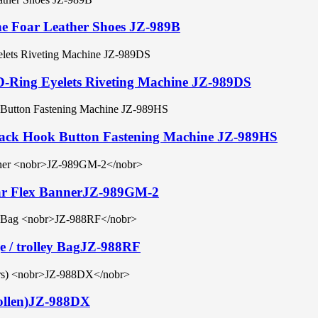
e Foar Leather Shoes JZ-989B
-Ring Eyelets Riveting Machine JZ-989DS
ack Hook Button Fastening Machine JZ-989HS
r Flex Banner
JZ-989GM-2
 / trolley Bag
JZ-988RF
llen)
JZ-988DX