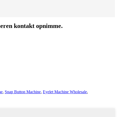
24 oeren kontakt opnimme.
ne
,
Snap Button Machine
,
Eyelet Machine Wholesale
,