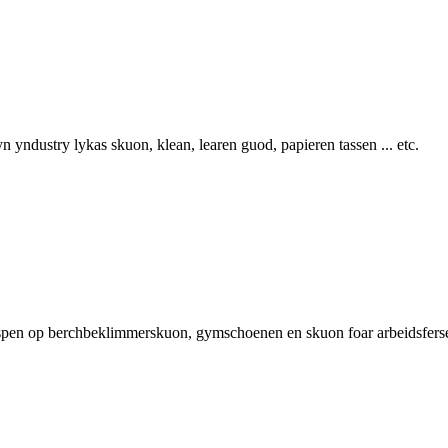
yn yndustry lykas skuon, klean, learen guod, papieren tassen ... etc.
 gespen op berchbeklimmerskuon, gymschoenen en skuon foar arbeidsferse